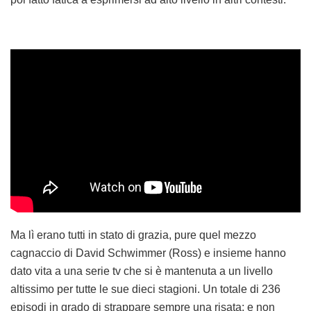
Ma lì erano tutti in stato di grazia, pure quel mezzo
cagnaccio di David Schwimmer (Ross) e insieme hanno
dato vita a una serie tv che si è mantenuta a un livello
altissimo per tutte le sue dieci stagioni. Un totale di 236
episodi in grado di strappare sempre una risata: e non