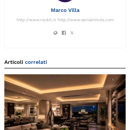
k
Marco Villa
http://www.rockit.it http://www.serialminds.com
Articoli
correlati