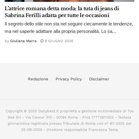
L’attrice romana detta moda: la tuta di jeans di
Sabrina Ferilli adatta per tutte le occasioni
Il segreto dello stile non sta nel seguire ciecamente le tendenze,
ma nel saperle adattare alla propria personalità. Lo sa...
by
Giuliana Marra
9 GIUGNO 2026
Redazione
Privacy Policy
Disclaimer
Copyright © 2025 Dailybest.it proprietà e gestione multimediale di Too
Bee Srl - Via Cavour 310 - 00184 Roma - P.Iva 17773611003 - Testata
giornalistica registrata presso Tribunale di Roma con n° 87-2025 del
25-09-2025 - Direttore responsabile Francesca Testa