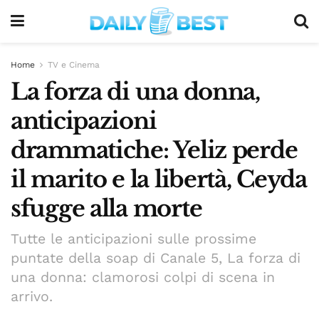
Home
TV e Cinema
La forza di una donna,
anticipazioni
drammatiche: Yeliz perde
il marito e la libertà, Ceyda
sfugge alla morte
Tutte le anticipazioni sulle prossime
puntate della soap di Canale 5, La forza di
una donna: clamorosi colpi di scena in
arrivo.