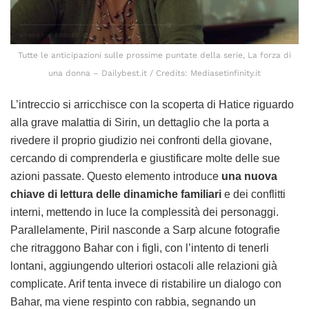
Tutte le anticipazioni sulle prossime puntate della serie, La forza di
una donna – Dailybest.it / Credits: Mediasetinfinity.it
L’intreccio si arricchisce con la scoperta di Hatice riguardo
alla grave malattia di Sirin, un dettaglio che la porta a
rivedere il proprio giudizio nei confronti della giovane,
cercando di comprenderla e giustificare molte delle sue
azioni passate. Questo elemento introduce
una nuova
chiave di lettura delle dinamiche familiari
e dei conflitti
interni, mettendo in luce la complessità dei personaggi.
Parallelamente, Piril nasconde a Sarp alcune fotografie
che ritraggono Bahar con i figli, con l’intento di tenerli
lontani, aggiungendo ulteriori ostacoli alle relazioni già
complicate. Arif tenta invece di ristabilire un dialogo con
Bahar, ma viene respinto con rabbia, segnando un