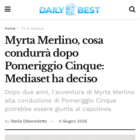
Home
TV e Cinema
Myrta Merlino, cosa
condurrà dopo
Pomeriggio Cinque:
Mediaset ha deciso
Dopo due anni, l'avventura di Myrta Merlino
alla conduzione di Pomeriggio Cinque
potrebbe essere giunta al capolinea.
by
Stella Dibenedetto
4 Giugno 2025