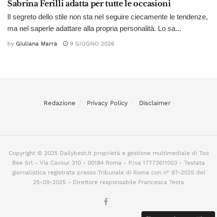
Sabrina Ferilli adatta per tutte le occasioni
Il segreto dello stile non sta nel seguire ciecamente le tendenze,
ma nel saperle adattare alla propria personalità. Lo sa...
by
Giuliana Marra
9 GIUGNO 2026
Redazione
Privacy Policy
Disclaimer
Copyright © 2025 Dailybest.it proprietà e gestione multimediale di Too
Bee Srl - Via Cavour 310 - 00184 Roma - P.Iva 17773611003 - Testata
giornalistica registrata presso Tribunale di Roma con n° 87-2025 del
25-09-2025 - Direttore responsabile Francesca Testa