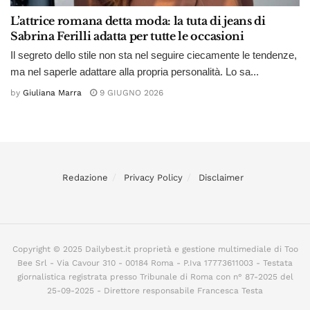
L’attrice romana detta moda: la tuta di jeans di
Sabrina Ferilli adatta per tutte le occasioni
Il segreto dello stile non sta nel seguire ciecamente le tendenze,
ma nel saperle adattare alla propria personalità. Lo sa...
by
Giuliana Marra
9 GIUGNO 2026
Redazione
Privacy Policy
Disclaimer
Copyright © 2025 Dailybest.it proprietà e gestione multimediale di Too
Bee Srl - Via Cavour 310 - 00184 Roma - P.Iva 17773611003 - Testata
giornalistica registrata presso Tribunale di Roma con n° 87-2025 del
25-09-2025 - Direttore responsabile Francesca Testa