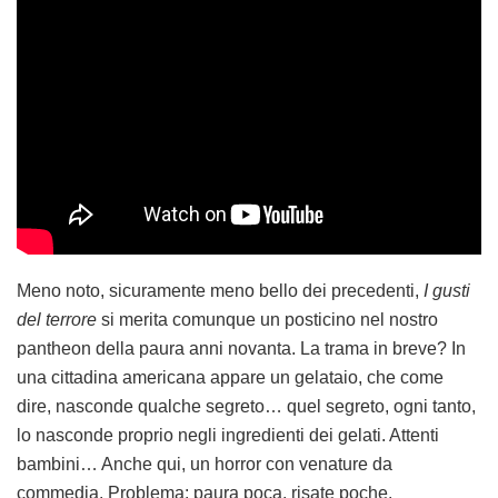
Meno noto, sicuramente meno bello dei precedenti,
I gusti
del terrore
si merita comunque un posticino nel nostro
pantheon della paura anni novanta. La trama in breve? In
una cittadina americana appare un gelataio, che come
dire, nasconde qualche segreto… quel segreto, ogni tanto,
lo nasconde proprio negli ingredienti dei gelati. Attenti
bambini… Anche qui, un horror con venature da
commedia. Problema: paura poca, risate poche.