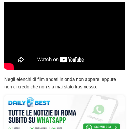
Negli elenchi di film andati in onda non appare: eppure
non ci credo che non sia mai stato trasmesso.