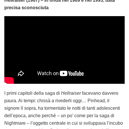
Hellraiser (1987) – in onda nel 1989 e nel 1993, data
precisa sconosciuta
I primi capitoli della saga di
Hellraiser
facevano davvero
paura. Ai tempi: chissà a rivederli oggi… Pinhead, il
signore lì sopra, ha tormentato le notti di tanti adolescenti
dell’epoca, anche perché – un po’ come per la saga di
Nightmare – l’oggetto centrale in cui si sviluppava l’incubo