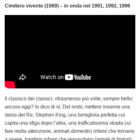
Cimitero vivente (1989) – in onda nel 1991, 1992, 1996
Il classico dei classici, ritrasmesso più volte, sempre bello:
ancora oggi? Io dico di sì. Del resto, mettere insieme una
storia del Re, Stephen King, una famigliola perfetta cui
capita una sfiga dopo l’altra, una trafficatissima strada cui
fare molta attenzione, animali domestici infami che tornano
a vivere, bambini infami che resuscitano (armati di bisturi)