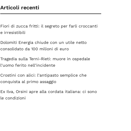
Articoli recenti
Fiori di zucca fritti: il segreto per farli croccanti
e irresistibili
Dolomiti Energia chiude con un utile netto
consolidato da 100 milioni di euro
Tragedia sulla Terni-Rieti: muore in ospedale
l’uomo ferito nell’incidente
Crostini con alici: l’antipasto semplice che
conquista al primo assaggio
Ex Ilva, Orsini apre alla cordata italiana: ci sono
le condizioni