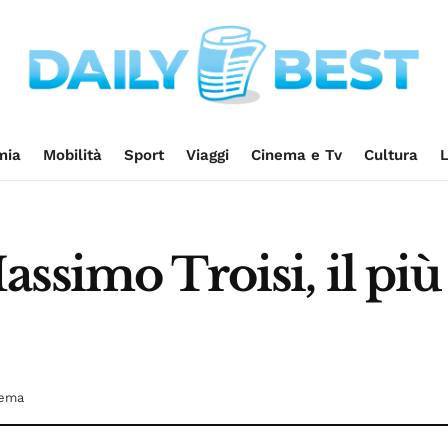
mia
Mobilità
Sport
Viaggi
Cinema e Tv
Cultura
L
assimo Troisi, il pi
nema