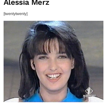
Alessia Merz
[twentytwenty]