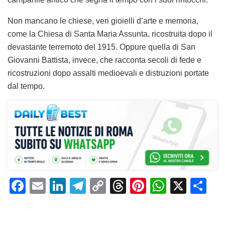
Non mancano le chiese, veri gioielli d’arte e memoria,
come la Chiesa di Santa Maria Assunta, ricostruita dopo il
devastante terremoto del 1915. Oppure quella di San
Giovanni Battista, invece, che racconta secoli di fede e
ricostruzioni dopo assalti medioevali e distruzioni portate
dal tempo.
F
E
Li
T
C
T
Pi
W
X
C
a
m
n
el
o
h
n
h
o
c
ai
k
e
p
re
te
at
n