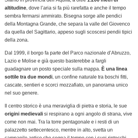
altitudine
, dove l’aria si fa più rarefatta e anche il tempo
sembra fermarsi ammirato. Bisegna sorge alle pendici
della Montagna Grande, che separa la valle del Giovenco
da quella del Sagittario, appeso sugli scoscesi pendii tipici
della zona.
Dal 1999, il borgo fa parte del Parco nazionale d’Abruzzo,
Lazio e Molise e già questo basterebbe a fargli
guadagnare un posto speciale sulla mappa.
È una linea
sottile tra due mondi
, un confine naturale tra boschi fitti,
cascate, sentieri e scorci mozzafiato, un panorama unico
nel suo genere.
Il centro storico è una meraviglia di pietra e storia, le sue
origini medievali
si respirano a ogni angolo di strana, vive
come non mai. Tra la torre pentagonale e i resti di un
palazzetto settecentesco, mentre in alto, svetta un
campanile antico che segna il tempo con i suoi rintocchi.