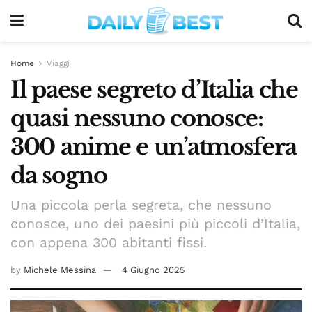
Home
Viaggi
Il paese segreto d’Italia che
quasi nessuno conosce:
300 anime e un’atmosfera
da sogno
Una piccola perla segreta, che nessuno
conosce, uno dei paesini più piccoli d’Italia,
con appena 300 abitanti fissi.
by
Michele Messina
4 Giugno 2025