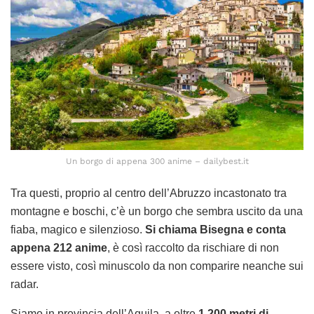
Un borgo di appena 300 anime – dailybest.it
Tra questi, proprio al centro dell’Abruzzo incastonato tra
montagne e boschi, c’è un borgo che sembra uscito da una
fiaba, magico e silenzioso.
Si chiama Bisegna e conta
appena 212 anime
, è così raccolto da rischiare di non
essere visto, così minuscolo da non comparire neanche sui
radar.
Siamo in provincia dell’Aquila, a oltre
1.200 metri di