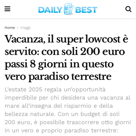
Home
Viaggi
Vacanza, il super lowcost è
servito: con soli 200 euro
passi 8 giorni in questo
vero paradiso terrestre
L’estate 2025 regala un’opportunità
imperdibile per chi desidera una vacanza al
mare all’insegna del risparmio e della
bellezza naturale. Con un budget di soli
200 euro, è possibile trascorrere otto giorni
in un vero e proprio paradiso terrestre: