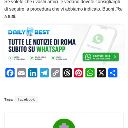
Se volete che i vostri amici le vedano dovete consigliargli
di seguire la procedura che vi abbiamo indicato. Buoni
like
a tutti.
F
E
Li
T
C
T
Pi
W
X
C
a
m
n
el
o
h
n
h
o
c
ai
k
e
p
re
te
at
n
e
l
e
gr
y
a
re
s
di
Tags:
facebook
b
dI
a
Li
d
st
A
vi
o
n
m
n
s
p
di
o
k
p