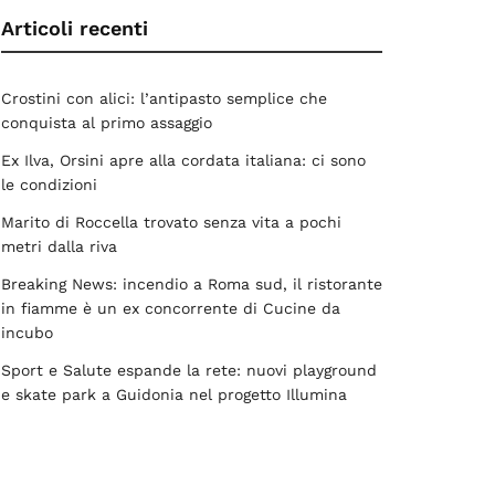
Articoli recenti
Crostini con alici: l’antipasto semplice che
conquista al primo assaggio
Ex Ilva, Orsini apre alla cordata italiana: ci sono
le condizioni
Marito di Roccella trovato senza vita a pochi
metri dalla riva
Breaking News: incendio a Roma sud, il ristorante
in fiamme è un ex concorrente di Cucine da
incubo
Sport e Salute espande la rete: nuovi playground
e skate park a Guidonia nel progetto Illumina