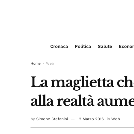
Cronaca
Politica
Salute
Econo
Home
Web
La maglietta c
alla realtà aum
by
Simone Stefanini
2 Marzo 2016
in
Web