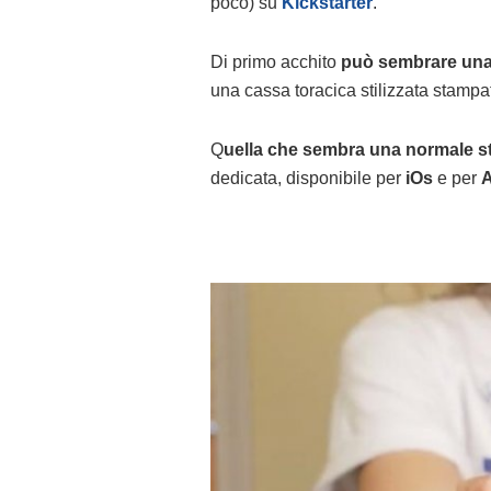
poco) su
Kickstarter
.
Di primo acchito
può sembrare una 
una cassa toracica stilizzata stampat
Q
uella che sembra una normale sta
dedicata, disponibile per
iOs
e per
A