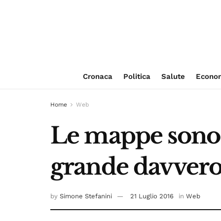
Cronaca
Politica
Salute
Econo
Home
Web
Le mappe sono t
grande davvero l
by
Simone Stefanini
21 Luglio 2016
in
Web