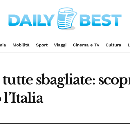
mia
Mobilità
Sport
Viaggi
Cinema e Tv
Cultura
L
utte sbagliate: scop
’Italia