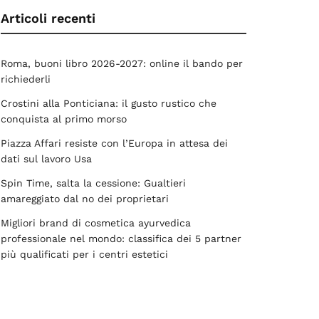
Articoli recenti
Roma, buoni libro 2026-2027: online il bando per
richiederli
Crostini alla Ponticiana: il gusto rustico che
conquista al primo morso
Piazza Affari resiste con l’Europa in attesa dei
dati sul lavoro Usa
Spin Time, salta la cessione: Gualtieri
amareggiato dal no dei proprietari
Migliori brand di cosmetica ayurvedica
professionale nel mondo: classifica dei 5 partner
più qualificati per i centri estetici