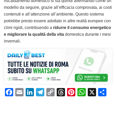
riscaldamento domestico si sta quindi affermando come un
modello da seguire, grazie all’efficacia comprovata, ai costi
contenuti e all’attenzione all’ambiente. Questo sistema
potrebbe presto essere adottato in altre realtà europee con
climi rigidi, contribuendo a
ridurre il consumo energetico
e migliorare la qualità della vita
domestica durante i mesi
invernali.
F
E
Li
T
C
T
Pi
W
X
C
a
m
n
el
o
h
n
h
o
c
ai
k
e
p
re
te
at
n