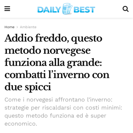
Home
Ambiente
Addio freddo, questo
metodo norvegese
funziona alla grande:
combatti l’inverno con
due spicci
Come i norvegesi affrontano l’inverno:
strategie per riscaldarsi con costi minimi:
questo metodo funziona ed è super
economico.