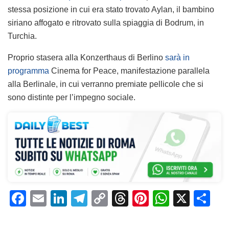
stessa posizione in cui era stato trovato Aylan, il bambino
siriano affogato e ritrovato sulla spiaggia di Bodrum, in
Turchia.
Proprio stasera alla Konzerthaus di Berlino
sarà in
programma
Cinema for Peace, manifestazione parallela
alla Berlinale, in cui verranno premiate pellicole che si
sono distinte per l’impegno sociale.
F
E
Li
T
C
T
Pi
W
X
C
a
m
n
el
o
h
n
h
o