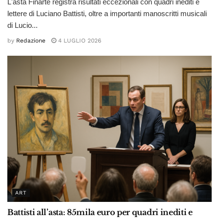
L'asta Finarte registra risultati eccezionali con quadri inediti e
lettere di Luciano Battisti, oltre a importanti manoscritti musicali
di Lucio...
by
Redazione
4 LUGLIO 2026
ART
Battisti all’asta: 85mila euro per quadri inediti e