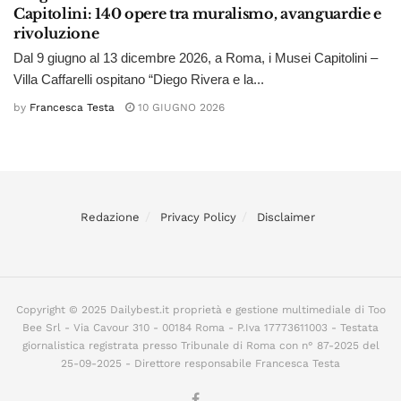
Capitolini: 140 opere tra muralismo, avanguardie e
rivoluzione
Dal 9 giugno al 13 dicembre 2026, a Roma, i Musei Capitolini –
Villa Caffarelli ospitano “Diego Rivera e la...
by
Francesca Testa
10 GIUGNO 2026
Redazione
Privacy Policy
Disclaimer
Copyright © 2025 Dailybest.it proprietà e gestione multimediale di Too
Bee Srl - Via Cavour 310 - 00184 Roma - P.Iva 17773611003 - Testata
giornalistica registrata presso Tribunale di Roma con n° 87-2025 del
25-09-2025 - Direttore responsabile Francesca Testa