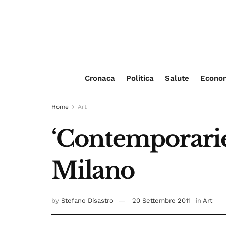
Cronaca
Politica
Salute
Econo
Home
Art
‘Contemporaries
Milano
by
Stefano Disastro
20 Settembre 2011
in
Art