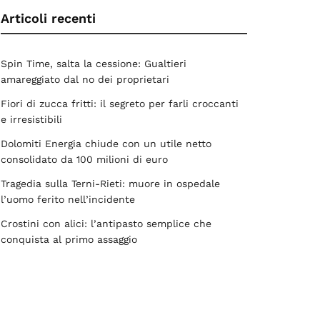
Articoli recenti
Spin Time, salta la cessione: Gualtieri
amareggiato dal no dei proprietari
Fiori di zucca fritti: il segreto per farli croccanti
e irresistibili
Dolomiti Energia chiude con un utile netto
consolidato da 100 milioni di euro
Tragedia sulla Terni-Rieti: muore in ospedale
l’uomo ferito nell’incidente
Crostini con alici: l’antipasto semplice che
conquista al primo assaggio