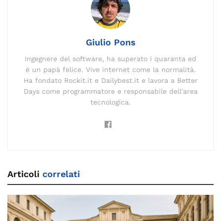
o
k
p
k
Giulio Pons
Ingegnere del software, ha superato i quaranta ed
è un papà felice. Vive internet come la normalità.
Ha fondato Rockit.it e Dailybest.it e lavora a Better
Days come programmatore e responsabile dell'area
tecnologica.
Articoli
correlati