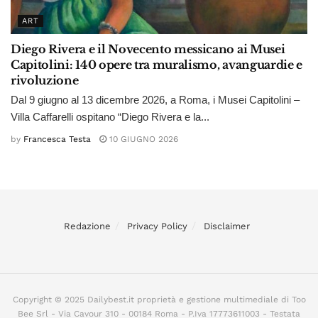
ART
Diego Rivera e il Novecento messicano ai Musei
Capitolini: 140 opere tra muralismo, avanguardie e
rivoluzione
Dal 9 giugno al 13 dicembre 2026, a Roma, i Musei Capitolini –
Villa Caffarelli ospitano “Diego Rivera e la...
by
Francesca Testa
10 GIUGNO 2026
Redazione
Privacy Policy
Disclaimer
Copyright © 2025 Dailybest.it proprietà e gestione multimediale di Too
Bee Srl - Via Cavour 310 - 00184 Roma - P.Iva 17773611003 - Testata