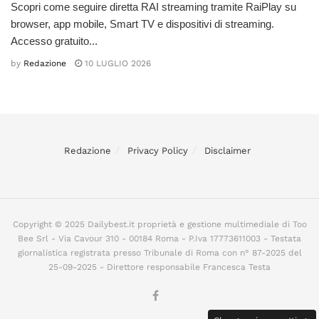
Scopri come seguire diretta RAI streaming tramite RaiPlay su
browser, app mobile, Smart TV e dispositivi di streaming.
Accesso gratuito...
by
Redazione
10 LUGLIO 2026
Redazione
Privacy Policy
Disclaimer
Copyright © 2025 Dailybest.it proprietà e gestione multimediale di Too
Bee Srl - Via Cavour 310 - 00184 Roma - P.Iva 17773611003 - Testata
giornalistica registrata presso Tribunale di Roma con n° 87-2025 del
25-09-2025 - Direttore responsabile Francesca Testa