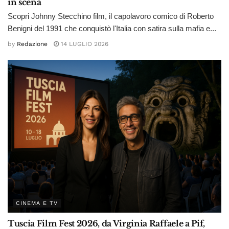
in scena
Scopri Johnny Stecchino film, il capolavoro comico di Roberto
Benigni del 1991 che conquistò l'Italia con satira sulla mafia e...
by
Redazione
14 LUGLIO 2026
CINEMA E TV
Tuscia Film Fest 2026, da Virginia Raffaele a Pif,