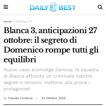
Home
Cinema e Tv
Blanca 3, anticipazioni 27
ottobre: il segreto di
Domenico rompe tutti gli
equilibri
Nuovo caso sconvolge Genova: la squadra
di Blanca affronta un criminale mentre
segreti e tensioni mettono alla prova i
protagonisti
by
Claudio Cordova
23 Ottobre 2025