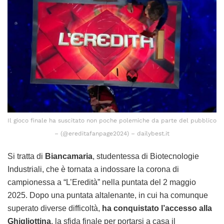
Il gioco finale ha suscitato non poche polemiche da parte del pubblico
– (@ereditafanpage2024) – dailybest.it
Si tratta di
Biancamaria
, studentessa di Biotecnologie
Industriali, che è tornata a indossare la corona di
campionessa a “L’Eredità” nella puntata del 2 maggio
2025. Dopo una puntata altalenante, in cui ha comunque
superato diverse difficoltà,
ha conquistato l’accesso alla
Ghigliottina
, la sfida finale per portarsi a casa il