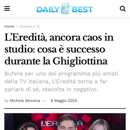
Home
Cinema e Tv
L’Eredità, ancora caos in
studio: cosa è successo
durante la Ghigliottina
Bufera per uno dei programma più amati
della TV italiana, L’Eredità torna a far
parlare di sé, stavolta in negativo.
by
Michele Messina
6 Maggio 2025