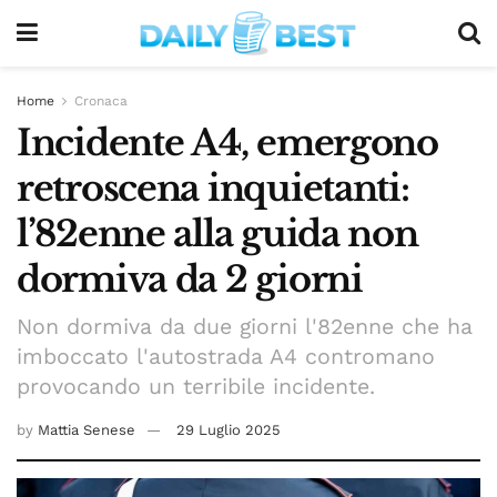
Home
Cronaca
Incidente A4, emergono
retroscena inquietanti:
l’82enne alla guida non
dormiva da 2 giorni
Non dormiva da due giorni l'82enne che ha
imboccato l'autostrada A4 contromano
provocando un terribile incidente.
by
Mattia Senese
29 Luglio 2025