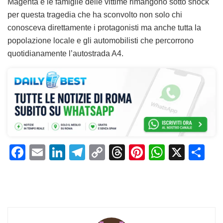
Magenta e le famiglie delle vittime rimangono sotto shock
per questa tragedia che ha sconvolto non solo chi
conosceva direttamente i protagonisti ma anche tutta la
popolazione locale e gli automobilisti che percorrono
quotidianamente l’autostrada A4.
F
E
Li
T
C
T
Pi
W
X
C
a
m
n
el
o
h
n
h
o
c
ai
k
e
p
re
te
at
n
e
l
e
gr
y
a
re
s
di
b
dI
a
Li
d
st
A
vi