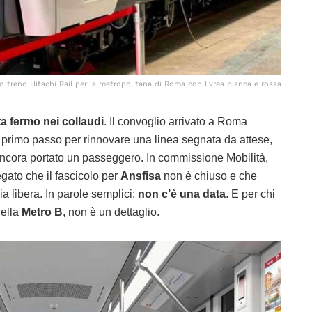
 treno Hitachi Rail per la metropolitana di Roma con livrea bianca e rossa
ta fermo nei collaudi
. Il convoglio arrivato a Roma
 primo passo per rinnovare una linea segnata da attese,
 ancora portato un passeggero. In commissione Mobilità,
egato che il fascicolo per
Ansfisa
non è chiuso e che
ia libera. In parole semplici:
non c’è una data
. E per chi
della
Metro B
, non è un dettaglio.