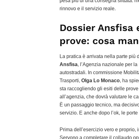
pesa più di una consegna slittata: mo
rinnovo e il servizio reale.
Dossier Ansfisa 
prove: cosa manc
La pratica è arrivata nella parte più
Ansfisa
, l’Agenzia nazionale per la s
autostradali. In commissione Mobilità
Trasporti,
Olga Lo Monaco
, ha spie
sta raccogliendo gli esiti delle prove 
all’agenzia, che dovrà valutare le ca
È un passaggio tecnico, ma decisivo: 
servizio. E anche dopo l’ok, le porte
Prima dell’esercizio vero e proprio, i
Servono a completare il collaudo ope