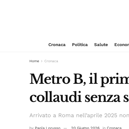
Cronaca
Politica
Salute
Econo
Home
Cronaca
Metro B, il pri
collaudi senza 
Arrivato a Roma nell’aprile 2025 no
by
Paola Lorusso
20 Giugno 2026
in
Cronaca