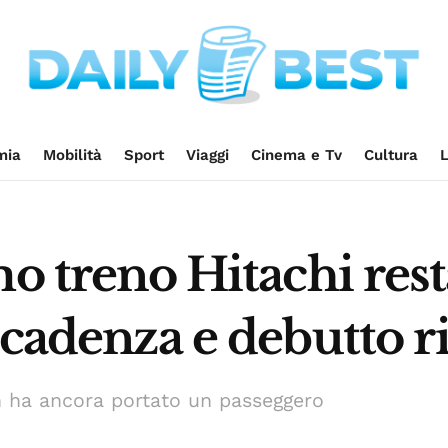
mia
Mobilità
Sport
Viaggi
Cinema e Tv
Cultura
L
mo treno Hitachi res
scadenza e debutto r
n ha ancora portato un passeggero