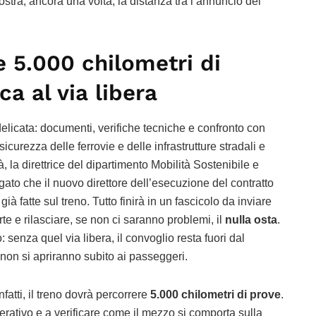
stra, ancora una volta, la distanza tra l’annuncio del
e 5.000 chilometri di
a al via libera
 delicata: documenti, verifiche tecniche e confronto con
icurezza delle ferrovie e delle infrastrutture stradali e
, la direttrice del dipartimento Mobilità Sostenibile e
gato che il nuovo direttore dell’esecuzione del contratto
già fatte sul treno. Tutto finirà in un fascicolo da inviare
rte e rilasciare, se non ci saranno problemi, il
nulla osta
.
senza quel via libera, il convoglio resta fuori dal
 non si apriranno subito ai passeggeri.
nfatti, il treno dovrà percorrere
5.000 chilometri di prove
.
rativo e a verificare come il mezzo si comporta sulla