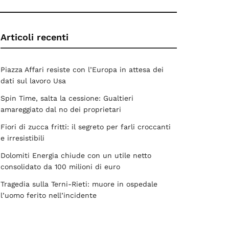
Articoli recenti
Piazza Affari resiste con l’Europa in attesa dei
dati sul lavoro Usa
Spin Time, salta la cessione: Gualtieri
amareggiato dal no dei proprietari
Fiori di zucca fritti: il segreto per farli croccanti
e irresistibili
Dolomiti Energia chiude con un utile netto
consolidato da 100 milioni di euro
Tragedia sulla Terni-Rieti: muore in ospedale
l’uomo ferito nell’incidente