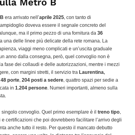
ulla Metro B
 B
era arrivato nell’
aprile 2025
, con tanto di
 Campidoglio doveva essere il segnale concreto del
ualunque, ma il primo pezzo di una fornitura da
36
 a una delle linee più delicate della rete romana. La
capienza, viaggi meno complicati e un’uscita graduale
 un anno dalla consegna, però, quel convoglio non è
la fase dei collaudi e delle autorizzazioni, mentre i mezzi
re, con margini stretti, il servizio tra
Laurentina,
a
48 porte
,
204 posti a sedere
, quattro spazi per sedie a
cata in
1.204 persone
. Numeri importanti, almeno sulla
sta.
un singolo convoglio. Quel primo esemplare è il
treno tipo
,
 e certificazioni che poi dovrebbero facilitare l’arrivo degli
lenta anche tutto il resto. Per questo il mancato debutto