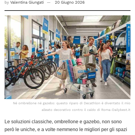
by
Valentina Giungati
20 Giugno 2026
Né ombrellone né gazebo: questo riparo di Decathlon è diventato il mio
alleato decorativo contro il caldo di Roma-Dailybest.it
Le soluzioni classiche, ombrellone e gazebo, non sono
però le uniche, e a volte nemmeno le migliori per gli spazi