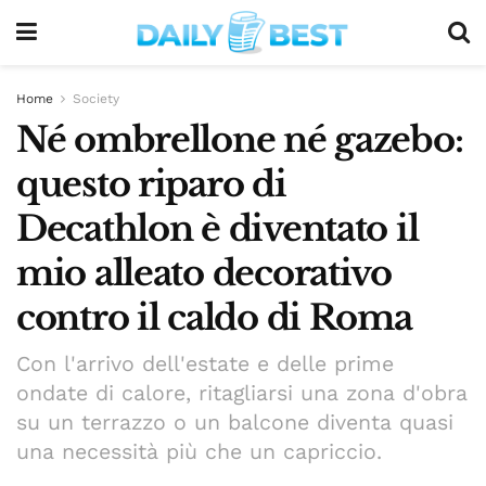
Home
Society
Né ombrellone né gazebo:
questo riparo di
Decathlon è diventato il
mio alleato decorativo
contro il caldo di Roma
Con l'arrivo dell'estate e delle prime
ondate di calore, ritagliarsi una zona d'obra
su un terrazzo o un balcone diventa quasi
una necessità più che un capriccio.