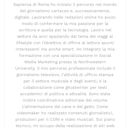
Sapienza di Roma ho iniziato il percorso nel mondo
del giornalismo cartaceo e, successivamente,
digitale. Lavorando nelle redazioni online ho avuto
modo di confermare la mia passione per la
scrittura e quella per la tecnologia. Lavoro nel
settore da anni spaziando dal tema dei viaggi al
lifestyle con l’obiettivo di offrire al lettore spunti
interessanti ma anche smart. Ho integrato la mia
formazione con una specializzazione in Social
Media Marketing presso la Northwestern
University. Il mio percorso professionale include il
giornalismo televisivo, l’attività di ufficio stampa
per il settore musicale e degli eventi, e la
collaborazione come ghostwriter per testi
accademici di politica e attualità. Sono stata
inoltre coordinatrice editoriale del volume
L’alimentazione del cane e del gatto. Come
videomaker ho realizzato contenuti giornalistici,
produzioni per il CONI e video musicali. Sul piano
tecnico, mi occupo della realizzazione di siti web