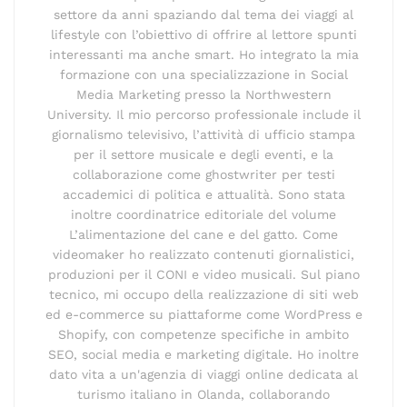
settore da anni spaziando dal tema dei viaggi al
lifestyle con l’obiettivo di offrire al lettore spunti
interessanti ma anche smart. Ho integrato la mia
formazione con una specializzazione in Social
Media Marketing presso la Northwestern
University. Il mio percorso professionale include il
giornalismo televisivo, l’attività di ufficio stampa
per il settore musicale e degli eventi, e la
collaborazione come ghostwriter per testi
accademici di politica e attualità. Sono stata
inoltre coordinatrice editoriale del volume
L’alimentazione del cane e del gatto. Come
videomaker ho realizzato contenuti giornalistici,
produzioni per il CONI e video musicali. Sul piano
tecnico, mi occupo della realizzazione di siti web
ed e-commerce su piattaforme come WordPress e
Shopify, con competenze specifiche in ambito
SEO, social media e marketing digitale. Ho inoltre
dato vita a un'agenzia di viaggi online dedicata al
turismo italiano in Olanda, collaborando