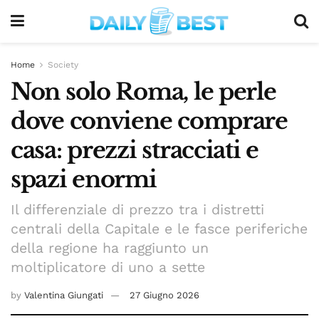
Home
Society
Non solo Roma, le perle
dove conviene comprare
casa: prezzi stracciati e
spazi enormi
Il differenziale di prezzo tra i distretti
centrali della Capitale e le fasce periferiche
della regione ha raggiunto un
moltiplicatore di uno a sette
by
Valentina Giungati
27 Giugno 2026