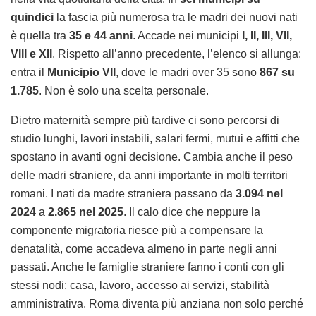
quindici
la fascia più numerosa tra le madri dei nuovi nati
è quella tra
35 e 44 anni
. Accade nei municipi
I, II, III, VII,
VIII e XII
. Rispetto all’anno precedente, l’elenco si allunga:
entra il
Municipio VII
, dove le madri over 35 sono
867 su
1.785
. Non è solo una scelta personale.
Dietro maternità sempre più tardive ci sono percorsi di
studio lunghi, lavori instabili, salari fermi, mutui e affitti che
spostano in avanti ogni decisione. Cambia anche il peso
delle madri straniere, da anni importante in molti territori
romani. I nati da madre straniera passano da
3.094 nel
2024
a
2.865 nel 2025
. Il calo dice che neppure la
componente migratoria riesce più a compensare la
denatalità, come accadeva almeno in parte negli anni
passati. Anche le famiglie straniere fanno i conti con gli
stessi nodi: casa, lavoro, accesso ai servizi, stabilità
amministrativa. Roma diventa più anziana non solo perché