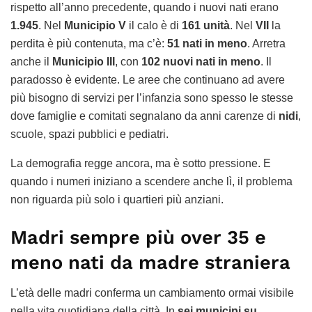
rispetto all’anno precedente, quando i nuovi nati erano
1.945
. Nel
Municipio V
il calo è di
161 unità
. Nel
VII
la
perdita è più contenuta, ma c’è:
51 nati in meno
. Arretra
anche il
Municipio III
, con
102 nuovi nati in meno
. Il
paradosso è evidente. Le aree che continuano ad avere
più bisogno di servizi per l’infanzia sono spesso le stesse
dove famiglie e comitati segnalano da anni carenze di
nidi
,
scuole, spazi pubblici e pediatri.
La demografia regge ancora, ma è sotto pressione. E
quando i numeri iniziano a scendere anche lì, il problema
non riguarda più solo i quartieri più anziani.
Madri sempre più over 35 e
meno nati da madre straniera
L’età delle madri conferma un cambiamento ormai visibile
nella vita quotidiana della città. In
sei municipi su