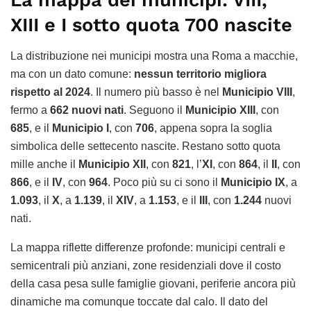
La mappa dei municipi: VIII,
XIII e I sotto quota 700 nascite
La distribuzione nei municipi mostra una Roma a macchie,
ma con un dato comune:
nessun territorio migliora
rispetto al 2024
. Il numero più basso è nel
Municipio VIII
,
fermo a
662 nuovi nati
. Seguono il
Municipio XIII
, con
685
, e il
Municipio I
, con
706
, appena sopra la soglia
simbolica delle settecento nascite. Restano sotto quota
mille anche il
Municipio XII
, con
821
, l’
XI
, con
864
, il
II
, con
866
, e il
IV
, con
964
. Poco più su ci sono il
Municipio IX
, a
1.093
, il
X
, a
1.139
, il
XIV
, a
1.153
, e il
III
, con
1.244
nuovi
nati.
La mappa riflette differenze profonde: municipi centrali e
semicentrali più anziani, zone residenziali dove il costo
della casa pesa sulle famiglie giovani, periferie ancora più
dinamiche ma comunque toccate dal calo. Il dato del