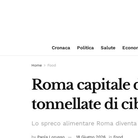
Cronaca
Politica
Salute
Econo
Home
Food
Roma capitale d
tonnellate di c
Lo spreco alimentare Roma diventa u
by
Paola Lorusso
18 Giugno 2026
in
Food