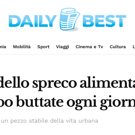
mia
Mobilità
Sport
Viaggi
Cinema e Tv
Cultura
L
ello spreco aliment
ibo buttate ogni gior
n pezzo stabile della vita urbana