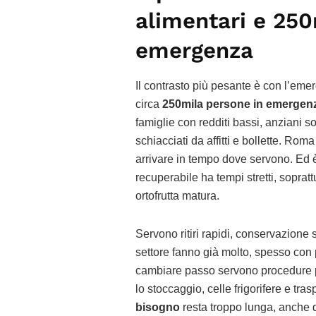
alimentari e 250
emergenza
Il contrasto più pesante è con l’em
circa
250mila persone in emergenz
famiglie con redditi bassi, anziani sol
schiacciati da affitti e bollette. R
arrivare in tempo dove servono. Ed è
recuperabile ha tempi stretti, sopratt
ortofrutta matura.
Servono ritiri rapidi, conservazione si
settore fanno già molto, spesso con p
cambiare passo servono procedure pi
lo stoccaggio, celle frigorifere e tras
bisogno
resta troppo lunga, anche 