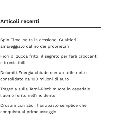
Articoli recenti
Spin Time, salta la cessione: Gualtieri
amareggiato dal no dei proprietari
Fiori di zucca fritti: il segreto per farli croccanti
e irresistibili
Dolomiti Energia chiude con un utile netto
consolidato da 100 milioni di euro
Tragedia sulla Terni-Rieti: muore in ospedale
l’uomo ferito nell’incidente
Crostini con alici: l’antipasto semplice che
conquista al primo assaggio