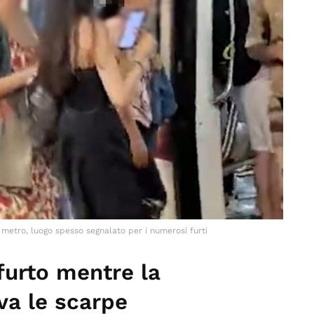
 metro, luogo spesso segnalato per i numerosi furti
 furto mentre la
va le scarpe