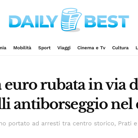
mia
Mobilità
Sport
Viaggi
Cinema e Tv
Cultura
L
 euro rubata in via d
olli antiborseggio ne
nno portato ad arresti tra centro storico, Prati 