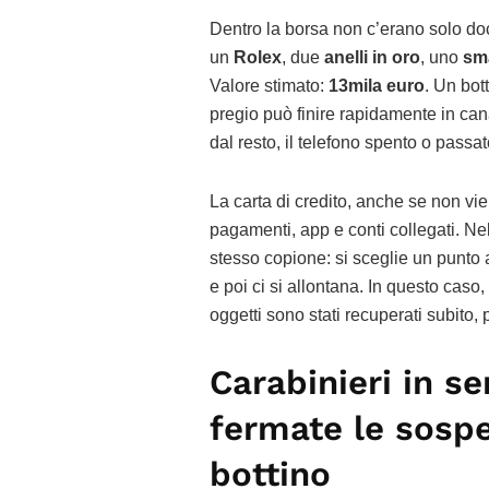
Dentro la borsa non c’erano solo do
un
Rolex
, due
anelli in oro
, uno
sm
Valore stimato:
13mila euro
. Un bot
pregio può finire rapidamente in canal
dal resto, il telefono spento o passa
La carta di credito, anche se non vi
pagamenti, app e conti collegati. Ne
stesso copione: si sceglie un punto af
e poi ci si allontana. In questo caso,
oggetti sono stati recuperati subito,
Carabinieri in se
fermate le sospe
bottino