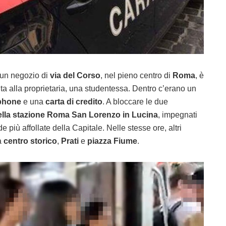
 un negozio di
via del Corso
, nel pieno centro di
Roma
, è
ita alla proprietaria, una studentessa. Dentro c’erano un
phone
e una
carta di credito
. A bloccare le due
della stazione Roma San Lorenzo in Lucina
, impegnati
e più affollate della Capitale. Nelle stesse ore, altri
ra
centro storico
,
Prati
e
piazza Fiume
.