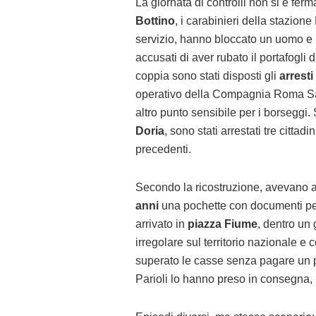
La giornata di controlli non si è fer
Bottino
, i carabinieri della stazio
servizio, hanno bloccato un uomo e
accusati di aver rubato il portafogli 
coppia sono stati disposti gli
arresti
operativo della Compagnia Roma San
altro punto sensibile per i borseggi.
Doria
, sono stati arrestati tre cittad
precedenti.
Secondo la ricostruzione, avevano ap
anni
una pochette con documenti pe
arrivato in
piazza Fiume
, dentro un
irregolare sul territorio nazionale e
superato le casse senza pagare un
Parioli lo hanno preso in consegna,