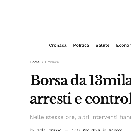
Cronaca
Politica
Salute
Econo
Home
Cronaca
Borsa da 13mila
arresti e contr
Nelle stesse ore, altri interventi ha
by
Paola Lorusso
17 Giugno 2026
in
Cronaca