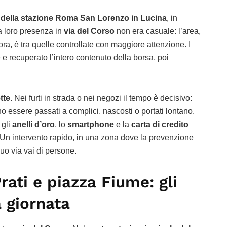
i della stazione Roma San Lorenzo in Lucina
, in
a loro presenza in
via del Corso
non era casuale: l’area,
ora, è tra quelle controllate con maggiore attenzione. I
 e recuperato l’intero contenuto della borsa, poi
tte
. Nei furti in strada o nei negozi il tempo è decisivo:
o essere passati a complici, nascosti o portati lontano.
, gli
anelli d’oro
, lo
smartphone
e la
carta di credito
i. Un intervento rapido, in una zona dove la prevenzione
nuo via vai di persone.
rati e piazza Fiume: gli
a giornata