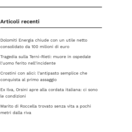
Articoli recenti
Dolomiti Energia chiude con un utile netto
consolidato da 100 milioni di euro
Tragedia sulla Terni-Rieti: muore in ospedale
l’uomo ferito nell’incidente
Crostini con alici: l’antipasto semplice che
conquista al primo assaggio
Ex Ilva, Orsini apre alla cordata italiana: ci sono
le condizioni
Marito di Roccella trovato senza vita a pochi
metri dalla riva