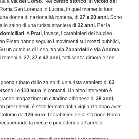
mata a
via del Corso
. Nel
centro storico
, in
vicolo del
ne Roma San Lorenzo in Lucina, in quel momento fuori
 una donna di nazionalità romena, di
27 e 20 anni
. Sono
dallo zaino di una turista straniera di
22 anni
. Per la
 domiciliari
. A
Prati
, invece, i carabinieri del Nucleo
 Pietro hanno seguito i movimenti sui mezzi pubblici,
 Su un autobus di linea, tra
via Zanardelli
e
via Andrea
ini romeni di
27, 37 e 42 anni
, tutti senza dimora e con
pena rubato dallo zaino di un turista straniero di
63
rsonali e
110 euro
in contanti. Un altro intervento è
 grande magazzino: un cittadino albanese di
38 anni
,
 con precedenti, è stato fermato dalla vigilanza dopo aver
 profumo da
126 euro
. I carabinieri della stazione Roma
 recuperando la merce e procedendo all’arresto.