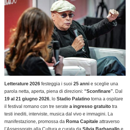
Letterature 2026
festeggia i suoi
25 anni
e sceglie una
parola netta, aperta, piena di direzioni:
“Sconfinare”
. Dal
19 al 21 giugno 2026
, lo
Stadio Palatino
torna a ospitare
il festival romano con tre serate
a ingresso gratuito
tra
testi inediti, interviste, musica dal vivo e immagini. La
manifestazione, promossa da
Roma Capitale
attraverso
l’Assessorato alla Cultura e curata da
Silvia Barbagallo
e