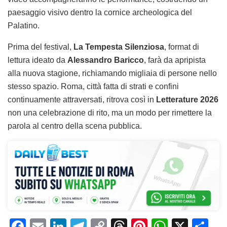
paesaggio visivo dentro la cornice archeologica del
Palatino.
Prima del festival,
La Tempesta Silenziosa
, format di
lettura ideato da
Alessandro Baricco
, farà da apripista
alla nuova stagione, richiamando migliaia di persone nello
stesso spazio. Roma, città fatta di strati e confini
continuamente attraversati, ritrova così in
Letterature 2026
non una celebrazione di rito, ma un modo per rimettere la
parola al centro della scena pubblica.
F
E
Li
T
C
T
Pi
W
X
C