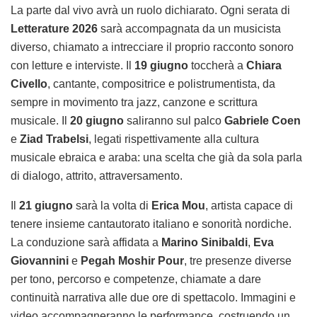
La parte dal vivo avrà un ruolo dichiarato. Ogni serata di
Letterature 2026
sarà accompagnata da un musicista
diverso, chiamato a intrecciare il proprio racconto sonoro
con letture e interviste. Il
19 giugno
toccherà a
Chiara
Civello
, cantante, compositrice e polistrumentista, da
sempre in movimento tra jazz, canzone e scrittura
musicale. Il
20 giugno
saliranno sul palco
Gabriele Coen
e
Ziad Trabelsi
, legati rispettivamente alla cultura
musicale ebraica e araba: una scelta che già da sola parla
di dialogo, attrito, attraversamento.
Il
21 giugno
sarà la volta di
Erica Mou
, artista capace di
tenere insieme cantautorato italiano e sonorità nordiche.
La conduzione sarà affidata a
Marino Sinibaldi
,
Eva
Giovannini
e
Pegah Moshir Pour
, tre presenze diverse
per tono, percorso e competenze, chiamate a dare
continuità narrativa alle due ore di spettacolo. Immagini e
video accompagneranno le performance, costruendo un