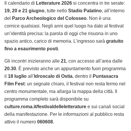
Il calendario di
Letterature 2026
si concentra in tre serate:
19, 20 e 21 giugno
, tutte nello
Stadio Palatino
, all’interno
del
Parco Archeologico del Colosseo
. Non è una
cornice qualsiasi. Negli anni quel luogo ha dato al festival
un’identità precisa: la parola di oggi che risuona in uno
spazio antico, carico di memoria. L’ingresso sarà
gratuito
fino a esaurimento posti
.
Gli incontri inizieranno alle
21
, con accesso all’area dalle
20.30
. È previsto anche un appuntamento fuori programma
il
18 luglio
all’
Idroscalo di Ostia
, dentro il
Puntasacra
Film Fest
: un segnale chiaro, il festival non resta fermo nel
centro monumentale, ma allarga la mappa della città. Il
programma completo sarà disponibile su
culture.roma.it/festivaldelleletterature
e sui canali social
della manifestazione. Per le informazioni al pubblico resta
attivo il numero
060608
.