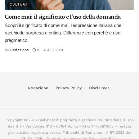
CULTURA
Come mai: il significato e l’uso della domanda
Scopri il significato di come mai, l'espressione italiana che
racchiude sorpresa e critica. Differenze con perché e uso
pragmatico.
by
Redazione
9 LUGLIO 2026
Redazione
Privacy Policy
Disclaimer
Copyright © 2025 Dailybest.it proprietà e gestione multimediale di Too
Bee Srl - Via Cavour 310 - 00184 Roma - P.Iva 17773611003 - Testata
giornalistica registrata presso Tribunale di Roma con n° 87-2025 del
25-09-2025 - Direttore responsabile Francesca Testa