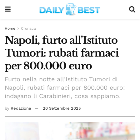
Home
Cronaca
Napoli, furto all’Istituto
Tumori: rubati farmaci
per 800.000 euro
Furto nella notte all'Istituto Tumori di
Napoli, rubati farmaci per 800.000 euro:
indagano li Carabinieri, cosa sappiamo.
by
Redazione
20 Settembre 2025