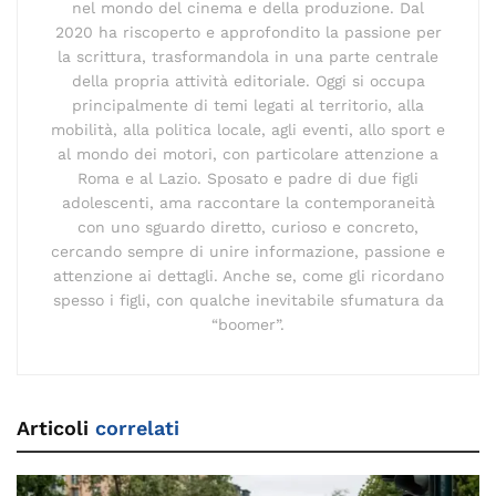
nel mondo del cinema e della produzione. Dal
2020 ha riscoperto e approfondito la passione per
la scrittura, trasformandola in una parte centrale
della propria attività editoriale. Oggi si occupa
principalmente di temi legati al territorio, alla
mobilità, alla politica locale, agli eventi, allo sport e
al mondo dei motori, con particolare attenzione a
Roma e al Lazio. Sposato e padre di due figli
adolescenti, ama raccontare la contemporaneità
con uno sguardo diretto, curioso e concreto,
cercando sempre di unire informazione, passione e
attenzione ai dettagli. Anche se, come gli ricordano
spesso i figli, con qualche inevitabile sfumatura da
“boomer”.
Articoli
correlati