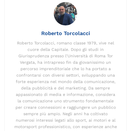
b
dI
a
Li
d
st
A
vi
o
n
m
n
s
p
di
o
k
p
k
Roberto Torcolacci
Roberto Torcolacci, romano classe 1979, vive nel
cuore della Capitale. Dopo gli studi in
Giurisprudenza presso l’Università di Roma Tor
Vergata, ha intrapreso fin da giovanissimo un
percorso imprenditoriale che lo ha portato a
confrontarsi con diversi settori, sviluppando una
forte esperienza nel mondo della comunicazione,
della pubblicità e del marketing. Da sempre
appassionato di media e informazione, considera
la comunicazione uno strumento fondamentale
per creare connessioni e raggiungere un pubblico
sempre più ampio. Negli anni ha coltivato
numerosi interessi legati allo sport, ai motori e al
motorsport professionistico, con esperienze anche