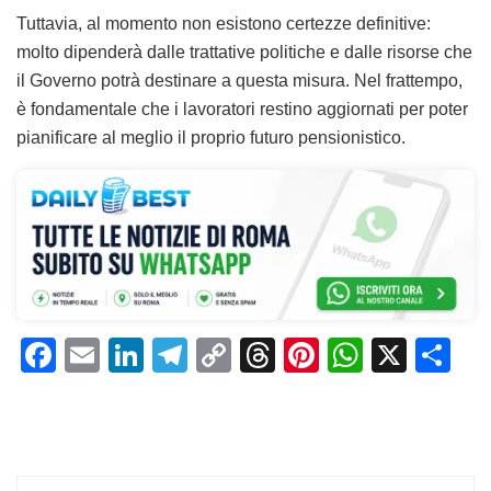
Tuttavia, al momento non esistono certezze definitive:
molto dipenderà dalle trattative politiche e dalle risorse che
il Governo potrà destinare a questa misura. Nel frattempo,
è fondamentale che i lavoratori restino aggiornati per poter
pianificare al meglio il proprio futuro pensionistico.
F
E
Li
T
C
T
Pi
W
X
C
a
m
n
el
o
h
n
h
o
c
ai
k
e
p
re
te
at
n
e
l
e
gr
y
a
re
s
di