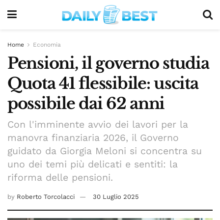
Home
Economia
Pensioni, il governo studia
Quota 41 flessibile: uscita
possibile dai 62 anni
Con l'imminente avvio dei lavori per la
manovra finanziaria 2026, il Governo
guidato da Giorgia Meloni si concentra su
uno dei temi più delicati e sentiti: la
riforma delle pensioni.
by
Roberto Torcolacci
30 Luglio 2025