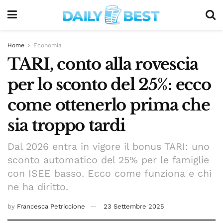
Home
Economia
TARI, conto alla rovescia
per lo sconto del 25%: ecco
come ottenerlo prima che
sia troppo tardi
Dal 2026 entra in vigore il bonus TARI: uno
sconto automatico del 25% per le famiglie
con ISEE basso. Ecco come funziona e chi
ne ha diritto.
by
Francesca Petriccione
23 Settembre 2025