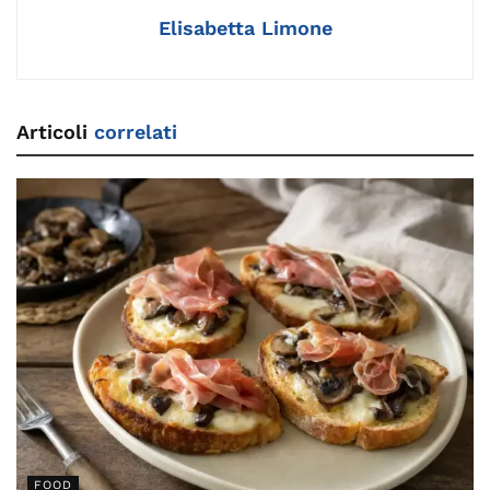
k
Elisabetta Limone
Articoli
correlati
FOOD