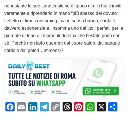
nonostante le sue caratteristiche di gioco di nicchia ti inviti
veramente a riprenderlo in mano “più spesso del dovuto”:
l’effetto di time-consuming, ma in senso buono, è infatti
davvero esponenziale. Insomma uno dei titoli perfetti per le
giornate di ferie o i momenti di relax che l’estate porta con
sé. Perché non farlo guerrieri dal cuore saldo, dal sangue
caldo e dai poteri…immensi?
F
E
Li
T
C
T
Pi
W
X
C
a
m
n
el
o
h
n
h
o
c
ai
k
e
p
re
te
at
n