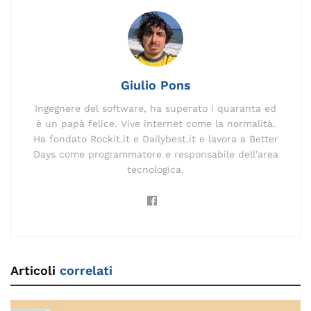
o
n
m
n
s
p
di
o
k
p
k
Giulio Pons
Ingegnere del software, ha superato i quaranta ed
è un papà felice. Vive internet come la normalità.
Ha fondato Rockit.it e Dailybest.it e lavora a Better
Days come programmatore e responsabile dell'area
tecnologica.
Articoli
correlati