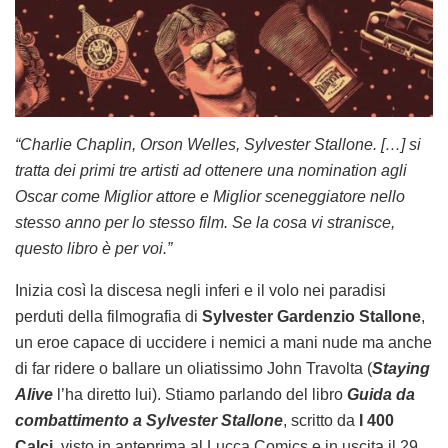
“Charlie Chaplin, Orson Welles, Sylvester Stallone. […] si
tratta dei primi tre artisti ad ottenere una nomination agli
Oscar come Miglior attore e Miglior sceneggiatore nello
stesso anno per lo stesso film. Se la cosa vi stranisce,
questo libro è per voi.”
Inizia così la discesa negli inferi e il volo nei paradisi
perduti della filmografia di
Sylvester Gardenzio Stallone
,
un eroe capace di uccidere i nemici a mani nude ma anche
di far ridere o ballare un oliatissimo John Travolta (
Staying
Alive
l’ha diretto lui). Stiamo parlando del libro
Guida da
combattimento a Sylvester Stallone
, scritto da
I 400
Calci
, visto in anteprima al Lucca Comics e in uscita il 29