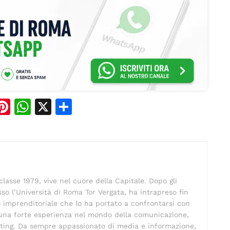
Pi
W
X
C
n
h
o
e
te
at
n
re
s
di
st
A
vi
lasse 1979, vive nel cuore della Capitale. Dopo gli
p
di
so l’Università di Roma Tor Vergata, ha intrapreso fin
p
 imprenditoriale che lo ha portato a confrontarsi con
o una forte esperienza nel mondo della comunicazione,
eting. Da sempre appassionato di media e informazione,