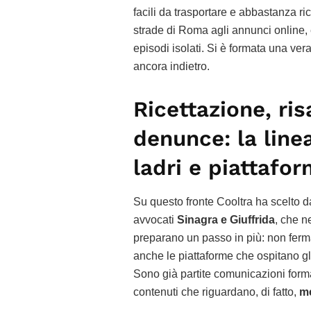
facili da trasportare e abbastanza ri
strade di Roma agli annunci online, e
episodi isolati. Si è formata una ver
ancora indietro.
Ricettazione, ri
denunce: la line
ladri e piattafo
Su questo fronte Cooltra ha scelto d
avvocati
Sinagra e Giuffrida
, che n
preparano un passo in più: non ferm
anche le piattaforme che ospitano g
Sono già partite comunicazioni forma
contenuti che riguardano, di fatto,
me