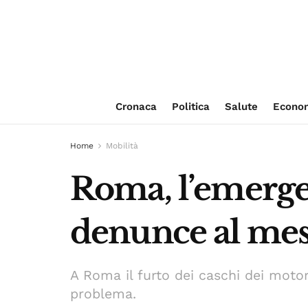
Cronaca
Politica
Salute
Econo
Home
Mobilità
Roma, l’emergen
denunce al mese 
A Roma il furto dei caschi dei motori
problema.