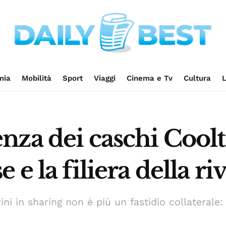
mia
Mobilità
Sport
Viaggi
Cinema e Tv
Cultura
L
za dei caschi Coolt
e la filiera della ri
ni in sharing non è più un fastidio collaterale: