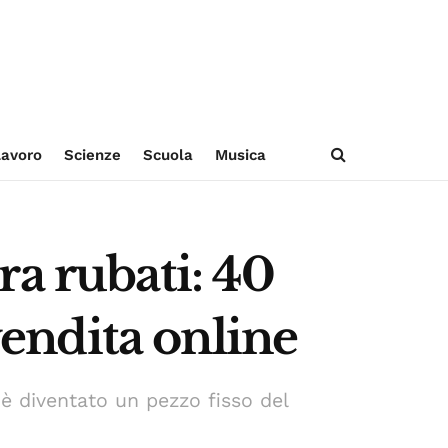
avoro
Scienze
Scuola
Musica
ra rubati: 40
vendita online
 è diventato un pezzo fisso del