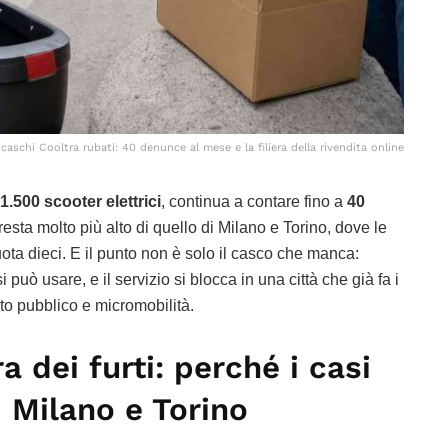
aschi Cooltra rubati: 40 denunce al mese e la filiera della rivendita online
1.500 scooter elettrici
, continua a contare fino a
40
esta molto più alto di quello di Milano e Torino, dove le
ta dieci. E il punto non è solo il casco che manca:
può usare, e il servizio si blocca in una città che già fa i
rto pubblico e micromobilità.
 dei furti: perché i casi
i Milano e Torino