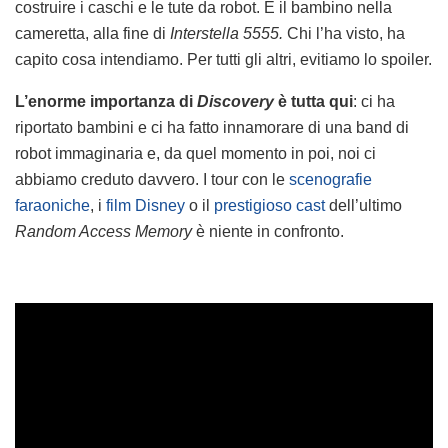
costruire i caschi e le tute da robot. È il bambino nella
cameretta, alla fine di
Interstella 5555.
Chi l’ha visto, ha
capito cosa intendiamo. Per tutti gli altri, evitiamo lo spoiler.
L’enorme importanza di
Discovery
è tutta qui
: ci ha
riportato bambini e ci ha fatto innamorare di una band di
robot immaginaria e, da quel momento in poi, noi ci
abbiamo creduto davvero. I tour con le
scenografie
faraoniche
, i
film Disney
o il
prestigioso cast
dell’ultimo
Random Access Memory
è niente in confronto.