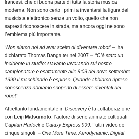
francesi, che di buona parte di tutta la storia musica
moderna. Non sono certo i primi a inventarsi la figura del
musicista elettronico senza un volto, quello che non
sapresti riconoscere in strada, ma ancora oggi ne sono
l’emblema più importante.
“
Non siamo noi ad aver scelto di diventare robot
” – ha
dichiarato Thomas Bangalter nel 2007 – “
C’è stato un
incidente in studio: stavamo lavorando sul nostro
campionatore e esattamente alle 9:09 del nove settembre
1999 il macchinario è esploso. Quando abbiamo ripreso
conoscenza abbiamo scoperto di essere diventati dei
robot
”.
Altrettanto fondamentale in
Discovery
è la collaborazione
con
Leiji Matsumoto
, l’autore di serie animate cult quali
Capitan Harlock
e
Galaxy Express 999
. Tutti i video dei
cinque singoli –
One More Tim
e,
Aerodynamic
,
Digital