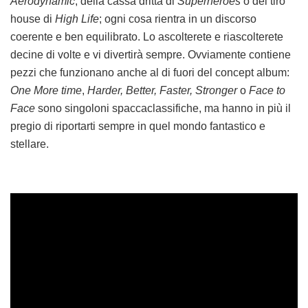
Aerodynamic
, della cassa dritta di
Superheroes
o del tiro
house di
High Life
; ogni cosa rientra in un discorso
coerente e ben equilibrato. Lo ascolterete e riascolterete
decine di volte e vi divertirà sempre. Ovviamente contiene
pezzi che funzionano anche al di fuori del concept album:
One More time
,
Harder, Better, Faster, Stronger
o
Face to
Face
sono singoloni spaccaclassifiche, ma hanno in più il
pregio di riportarti sempre in quel mondo fantastico e
stellare.