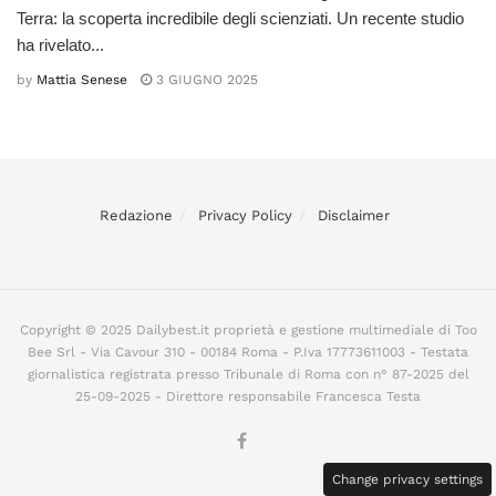
Terra: la scoperta incredibile degli scienziati. Un recente studio
ha rivelato...
by
Mattia Senese
3 GIUGNO 2025
Redazione
Privacy Policy
Disclaimer
Copyright © 2025 Dailybest.it proprietà e gestione multimediale di Too
Bee Srl - Via Cavour 310 - 00184 Roma - P.Iva 17773611003 - Testata
giornalistica registrata presso Tribunale di Roma con n° 87-2025 del
25-09-2025 - Direttore responsabile Francesca Testa
Change privacy settings