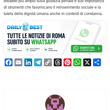
dibattito più ampio sulla giustizia penale e sull’importanza
di strumenti che favoriscano il reinserimento sociale e la
tutela della dignità umana anche in contesti di condanna.
F
E
Li
T
C
T
Pi
W
X
C
a
m
n
el
o
h
n
h
o
c
ai
k
e
p
re
te
at
n
e
l
e
gr
y
a
re
s
di
b
dI
a
Li
d
st
A
vi
o
n
m
n
s
p
di
o
k
p