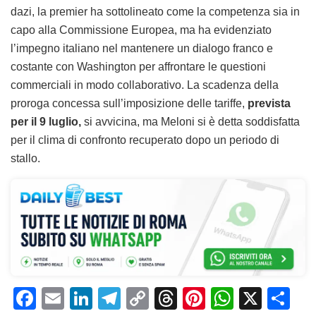
dazi, la premier ha sottolineato come la competenza sia in
capo alla Commissione Europea, ma ha evidenziato
l’impegno italiano nel mantenere un dialogo franco e
costante con Washington per affrontare le questioni
commerciali in modo collaborativo. La scadenza della
proroga concessa sull’imposizione delle tariffe,
prevista
per il 9 luglio,
si avvicina, ma Meloni si è detta soddisfatta
per il clima di confronto recuperato dopo un periodo di
stallo.
F
E
Li
T
C
T
Pi
W
X
C