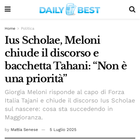
Home
Politica
Ius Scholae, Meloni
chiude il discorso e
bacchetta Tahani: “Non è
una priorità”
Giorgia Meloni risponde al capo di Forza
Italia Tajani e chiude il discorso Ius Scholae
sul nascere: cosa sta succedendo in
Maggioranza.
by
Mattia Senese
5 Luglio 2025