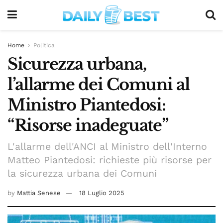
Home
Politica
Sicurezza urbana,
l’allarme dei Comuni al
Ministro Piantedosi:
“Risorse inadeguate”
L'allarme dell'ANCI al Ministro dell'Interno
Matteo Piantedosi: richieste più risorse per
la sicurezza urbana dei Comuni
by
Mattia Senese
18 Luglio 2025