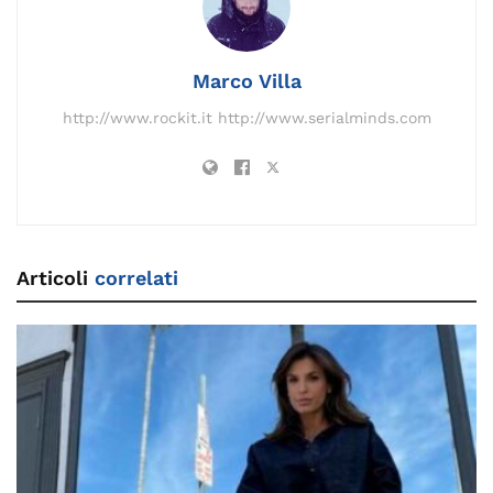
k
Marco Villa
http://www.rockit.it http://www.serialminds.com
Articoli
correlati