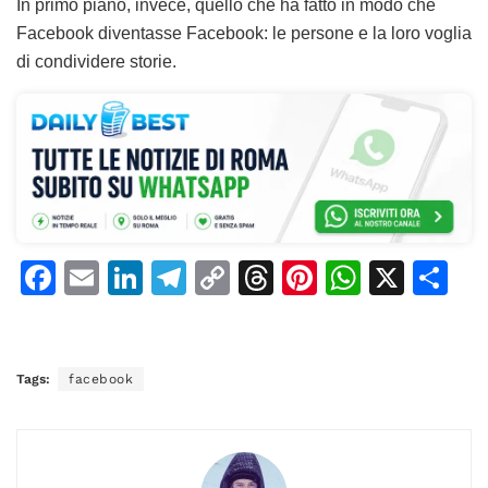
In primo piano, invece, quello che ha fatto in modo che
Facebook diventasse Facebook: le persone e la loro voglia
di condividere storie.
F
E
Li
T
C
T
Pi
W
X
C
a
m
n
el
o
h
n
h
o
c
ai
k
e
p
re
te
at
n
e
l
e
gr
y
a
re
s
di
Tags:
facebook
b
dI
a
Li
d
st
A
vi
o
n
m
n
s
p
di
o
k
p