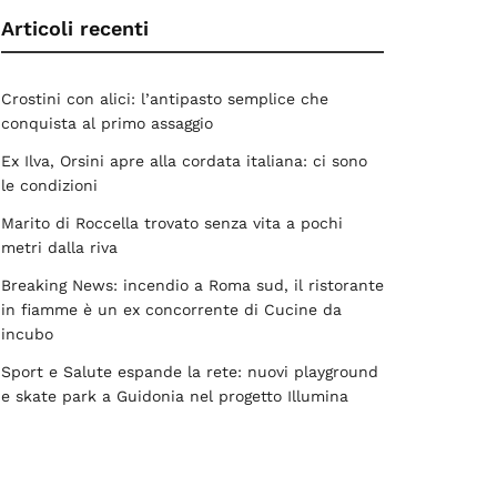
Articoli recenti
Crostini con alici: l’antipasto semplice che
conquista al primo assaggio
Ex Ilva, Orsini apre alla cordata italiana: ci sono
le condizioni
Marito di Roccella trovato senza vita a pochi
metri dalla riva
Breaking News: incendio a Roma sud, il ristorante
in fiamme è un ex concorrente di Cucine da
incubo
Sport e Salute espande la rete: nuovi playground
e skate park a Guidonia nel progetto Illumina