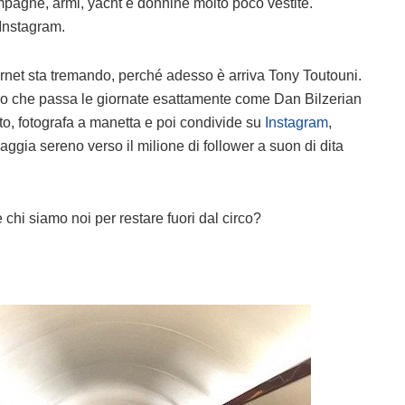
mpagne, armi, yacht e donnine molto poco vestite.
Instagram.
ternet sta tremando, perché adesso è arriva Tony Toutouni.
ltro che passa le giornate esattamente come Dan Bilzerian
sto, fotografa a manetta e poi condivide su
Instagram
,
aggia sereno verso il milione di follower a suon di dita
 e chi siamo noi per restare fuori dal circo?