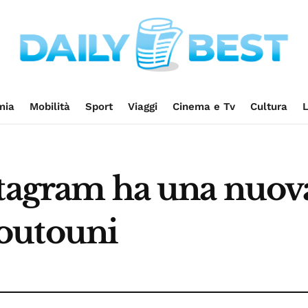
mia
Mobilità
Sport
Viaggi
Cinema e Tv
Cultura
L
tagram ha una nuova 
outouni