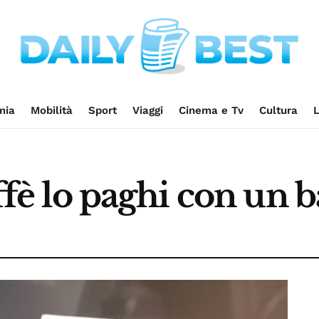
mia
Mobilità
Sport
Viaggi
Cinema e Tv
Cultura
L
affè lo paghi con un 