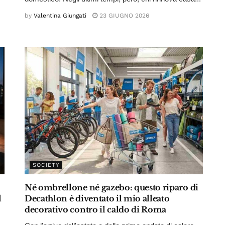
by
Valentina Giungati
23 GIUGNO 2026
SOCIETY
Né ombrellone né gazebo: questo riparo di
l
Decathlon è diventato il mio alleato
decorativo contro il caldo di Roma