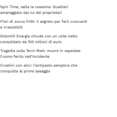
Spin Time, salta la cessione: Gualtieri
amareggiato dal no dei proprietari
Fiori di zucca fritti: il segreto per farli croccanti
e irresistibili
Dolomiti Energia chiude con un utile netto
consolidato da 100 milioni di euro
Tragedia sulla Terni-Rieti: muore in ospedale
l’uomo ferito nell’incidente
Crostini con alici: l’antipasto semplice che
conquista al primo assaggio