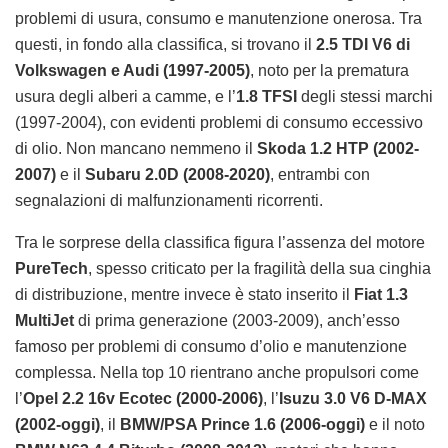
problemi di usura, consumo e manutenzione onerosa. Tra
questi, in fondo alla classifica, si trovano il
2.5 TDI V6 di
Volkswagen e Audi (1997-2005)
, noto per la prematura
usura degli alberi a camme, e l’
1.8 TFSI
degli stessi marchi
(1997-2004), con evidenti problemi di consumo eccessivo
di olio. Non mancano nemmeno il
Skoda 1.2 HTP (2002-
2007)
e il
Subaru 2.0D (2008-2020)
, entrambi con
segnalazioni di malfunzionamenti ricorrenti.
Tra le sorprese della classifica figura l’assenza del motore
PureTech
, spesso criticato per la fragilità della sua cinghia
di distribuzione, mentre invece è stato inserito il
Fiat 1.3
MultiJet
di prima generazione (2003-2009), anch’esso
famoso per problemi di consumo d’olio e manutenzione
complessa. Nella top 10 rientrano anche propulsori come
l’
Opel 2.2 16v Ecotec (2000-2006)
, l’
Isuzu 3.0 V6 D-MAX
(2002-oggi)
, il
BMW/PSA Prince 1.6 (2006-oggi)
e il noto