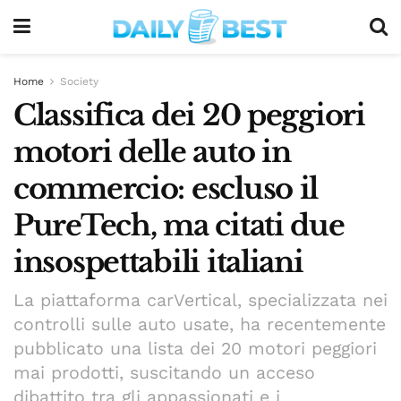
Home
Society
Classifica dei 20 peggiori
motori delle auto in
commercio: escluso il
PureTech, ma citati due
insospettabili italiani
La piattaforma carVertical, specializzata nei
controlli sulle auto usate, ha recentemente
pubblicato una lista dei 20 motori peggiori
mai prodotti, suscitando un acceso
dibattito tra gli appassionati e i