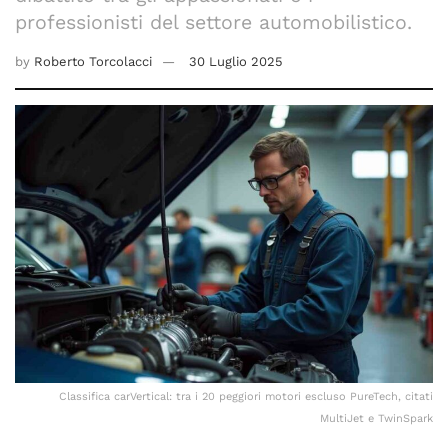
professionisti del settore automobilistico.
by
Roberto Torcolacci
30 Luglio 2025
Classifica carVertical: tra i 20 peggiori motori escluso PureTech, citati
MultiJet e TwinSpark