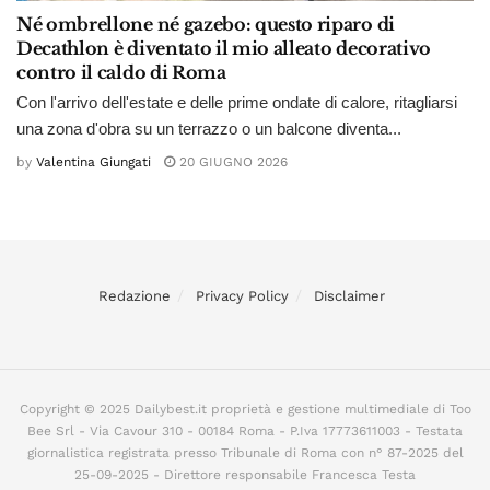
Né ombrellone né gazebo: questo riparo di
Decathlon è diventato il mio alleato decorativo
contro il caldo di Roma
Con l'arrivo dell'estate e delle prime ondate di calore, ritagliarsi
una zona d'obra su un terrazzo o un balcone diventa...
by
Valentina Giungati
20 GIUGNO 2026
Redazione
Privacy Policy
Disclaimer
Copyright © 2025 Dailybest.it proprietà e gestione multimediale di Too
Bee Srl - Via Cavour 310 - 00184 Roma - P.Iva 17773611003 - Testata
giornalistica registrata presso Tribunale di Roma con n° 87-2025 del
25-09-2025 - Direttore responsabile Francesca Testa