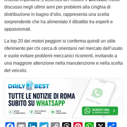
discusso negli ultimi anni per problemi alla cinghia di
distribuzione in bagno d’olio, rappresenta una scelta
sorprendente che ha alimentato il dibattito tra esperti e
appassionati.
La top 20 dei motori peggiori si conferma quindi un utile
riferimento per chi cerca di orientarsi nel mercato dell’usato
e vuole evitare problemi meccanici ricorrenti, invitando a
una maggiore attenzione nella manutenzione e nella scelta
del veicolo.
F
E
Li
T
C
T
Pi
W
X
C