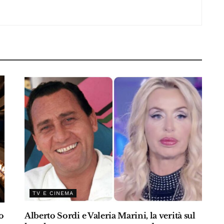
p
di
p
TV E CINEMA
o
Alberto Sordi e Valeria Marini, la verità sul