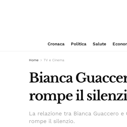
Cronaca
Politica
Salute
Econo
Home
TV e Cinema
Bianca Guaccero
rompe il silenz
La relazione tra Bianca Guaccero e G
rompe il silenzio.