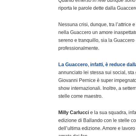
Quanto emerso in rete dunque sono i
riporta le parole dette dalla Guaccer
Nessuna crisi, dunque, tra l’attrice e
nella Guaccero un amore inaspettato
sereno e tranquillo, sia la Guacce
professionalmente.
La Guaccero, infatti, è reduce da
annunciato lei stessa sui social, sta 
Giovanni Pernice è super impegnato s
show internazionali. Inoltre, a sette
stelle come maestro.
Milly Carlucci
e la sua squadra, infat
edizione di Ballando con le stelle c
dell’ultima edizione. Amore e lavoro