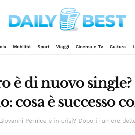
mia
Mobilità
Sport
Viaggi
Cinema e Tv
Cultura
L
 è di nuovo single?
io: cosa è successo c
iovanni Pernice è in crisi? Dopo i rumore delle 