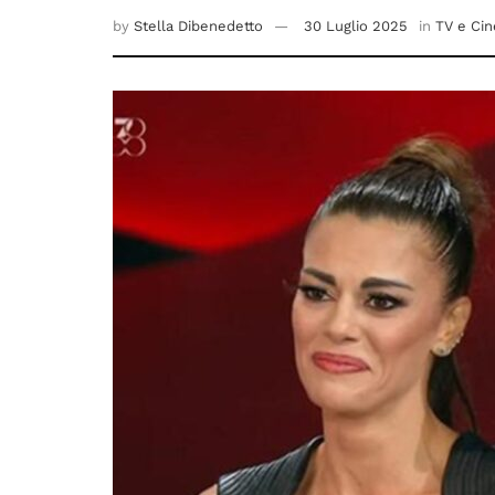
by
Stella Dibenedetto
30 Luglio 2025
in
TV e Ci