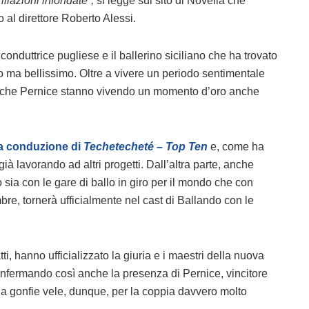
llazioni infondate”,
si legge sul sito di Novella che
o al direttore Roberto Alessi.
 conduttrice pugliese e il ballerino siciliano che ha trovato
 ma bellissimo. Oltre a vivere un periodo sentimentale
ro che Pernice stanno vivendo un momento d’oro anche
lla conduzione di
Techetecheté – Top Ten
e, come ha
già lavorando ad altri progetti. Dall’altra parte, anche
ia con le gare di ballo in giro per il mondo che con
mbre, tornerà ufficialmente nel cast di Ballando con le
ti, hanno ufficializzato la giuria e i maestri della nuova
onfermando così anche la presenza di Pernice, vincitore
 a gonfie vele, dunque, per la coppia davvero molto