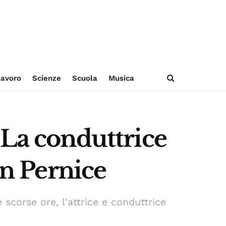
avoro
Scienze
Scuola
Musica
 La conduttrice
on Pernice
scorse ore, l'attrice e conduttrice