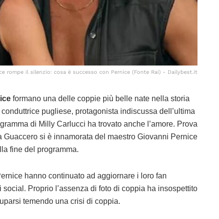
e rompe il silenzio: cosa è successo con Pernice (Fonte Rai) - Dailybest.it
ice
formano una delle coppie più belle nate nella storia
 e conduttrice pugliese, protagonista indiscussa dell’ultima
ogramma di Milly Carlucci ha trovato anche l’amore. Prova
ca Guaccero si è innamorata del maestro Giovanni Pernice
ella fine del programma.
rnice hanno continuato ad aggiornare i loro fan
social. Proprio l’assenza di foto di coppia ha insospettito
uparsi temendo una crisi di coppia.