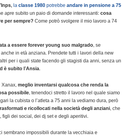
’Inps,
la
classe 1980
potrebbe
andare in pensione a 75
 apre subito un paio di domande interessanti:
cosa
are per sempre?
Come potrò svolgere il mio lavoro a 74
ata a essere forever young suo malgrado
, se
 anche in età anziana. Prendete tutti i lavori della new
 altri per i quali state facendo gli stagisti da anni, senza un
d è subito l’Ansia
.
di Xanax,
meglio inventarsi qualcosa che renda la
osa possibile
, tenendoci stretto il lavoro nel quale siamo
gari la cubista o l’atleta a 75 anni la vediamo dura, però
sformati e ricollocati nella società degli anziani
, che
igli dei social, dei dj set e degli aperitivi.
ci sembrano impossibili durante la vecchiaia e