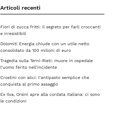
Articoli recenti
Fiori di zucca fritti: il segreto per farli croccanti
e irresistibili
Dolomiti Energia chiude con un utile netto
consolidato da 100 milioni di euro
Tragedia sulla Terni-Rieti: muore in ospedale
l’uomo ferito nell’incidente
Crostini con alici: l’antipasto semplice che
conquista al primo assaggio
Ex Ilva, Orsini apre alla cordata italiana: ci sono
le condizioni