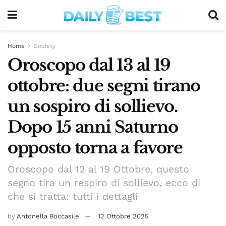
Home
Society
Oroscopo dal 13 al 19
ottobre: due segni tirano
un sospiro di sollievo.
Dopo 15 anni Saturno
opposto torna a favore
Oroscopo dal 12 al 19 Ottobre, questo
segno tira un respiro di sollievo, ecco di
che si tratta: tutti i dettagli
by
Antonella Boccasile
12 Ottobre 2025