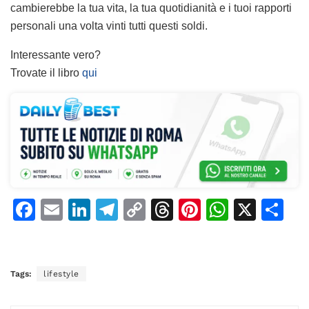
cambierebbe la tua vita, la tua quotidianità e i tuoi rapporti
personali una volta vinti tutti questi soldi.
Interessante vero?
Trovate il libro
qui
F
E
Li
T
C
T
Pi
W
X
C
a
m
n
el
o
h
n
h
o
c
ai
k
e
p
re
te
at
n
e
l
e
gr
y
a
re
s
di
Tags:
lifestyle
b
dI
a
Li
d
st
A
vi