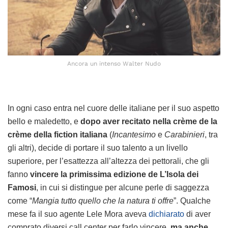
Ancora un intenso Walter Nudo
In ogni caso entra nel cuore delle italiane per il suo aspetto
bello e maledetto, e
dopo aver recitato nella crème de la
crème della fiction italiana
(
Incantesimo
e
Carabinieri
, tra
gli altri), decide di portare il suo talento a un livello
superiore, per l’esattezza all’altezza dei pettorali, che gli
fanno
vincere la primissima edizione de L’Isola dei
Famosi
, in cui si distingue per alcune perle di saggezza
come “
Mangia tutto quello che la natura ti offre
”. Qualche
mese fa il suo agente Lele Mora aveva
dichiarato
di aver
comprato diversi call center per farlo vincere,
ma anche