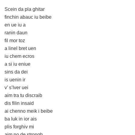
Scein da pla ghitar
finchin abauc iu beibe
en ue iu a
ranin daun
fil mor toz
a linel bret uen
iu chem ecros
a si iu eniue
sins da dei
is uenin ir
v’ s’lver uei
aim tra tu discraib
dis filin insaid
ai chenno meik i beibe
ba luk in ior ais
plis forghiv mi
aim no de strongh