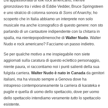
Da appassionata di folk rock americano, mentre
gironzolavo tra i video di Eddie Vedder, Bruce Springsteen
e uno stralcio di colonna sonora di
Sons of Anarchy
, ho
scoperto che in Italia abbiamo un interprete non solo
musicale ma anche iconografico di questo genere: non sto
parlando di un cantautore indipendente con la chitarra in
spalla, ma nientepopodimenoche di
Walter Nudo
. Walter
Nudo e rock americano? Facciamo un passo indietro.
Se per qualche motivo a me inspiegabile non siete
aggiornati sulla caratura di questo eclettico personaggio,
niente paura, vi raccontiamo noi i punti salienti della sua
fulgida carriera.
Walter Nudo è nato in Canada
da genitori
italiani, ma ha vissuto sempre a Genova dove ha
intrapreso contemporaneamente la carriera di karateka e
pugile e quella di uomo dello spettacolo, dove per uomo
dello spettacolo intendiamo veramente
tutto
lo spettacolo
esistente.