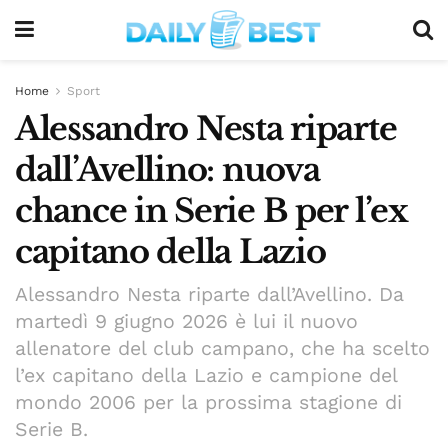
Home
Sport
Alessandro Nesta riparte
dall’Avellino: nuova
chance in Serie B per l’ex
capitano della Lazio
Alessandro Nesta riparte dall’Avellino. Da
martedì 9 giugno 2026 è lui il nuovo
allenatore del club campano, che ha scelto
l’ex capitano della Lazio e campione del
mondo 2006 per la prossima stagione di
Serie B.