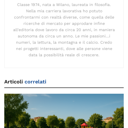
Classe 1974, nata a Milano, laureata in filosofia.
Nella mia carriera lavorativa ho potuto
confrontarmi con realtà diverse, come quella delle
ricerche di mercato per approdare infine
all'editoria dove lavoro da circa 20 anni, in maniera
autonoma da circa un anno. Le mie passioni...i
numeri, la lettura, la montagna e il calcio. Credo
nei progetti interessanti, dove alle persone viene
data la possibilità reale di crescere.
Articoli
correlati